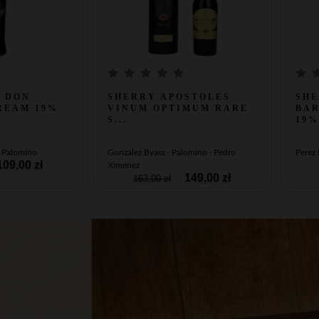
 DON
SHERRY APOSTOLES
SH
REAM 19%
VINUM OPTIMUM RARE
BA
S...
19% 
· Palomino
Gonzalez Byass · Palomino · Pedro
Perez
09,00 zł
Ximenez
149,00 zł
163,00 zł