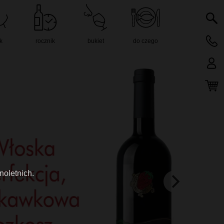
k
rocznik
bukiet
do czego
noletnich.