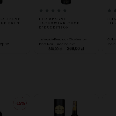
LAURENT
CHAMPAGNE
CH
VEE BRUT
JACKOWIAK CUVE
PIC
D'EXCEPTION
Jackowiak-Rondeau · Chardonnay ·
Collar
tępne
Pinot Noir · Pinot Meunier
Meunie
269,00 zł
340,00 zł
-15%