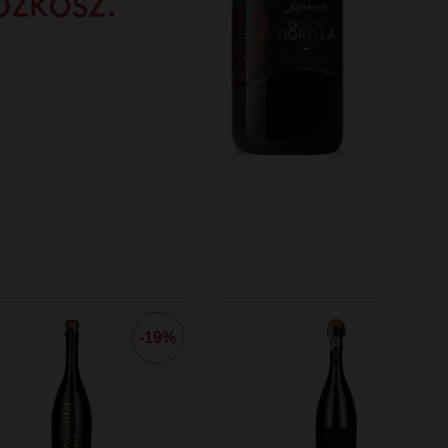
-19%
-17%