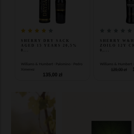
SHERRY DRY SACK
SHERRY W&H
AGED 15 YEARS 20,5%
ZOILO 12Y C
0...
0,...
Williams & Humbert · Palomino · Pedro
Williams & Humbert 
1
129,00 zł
Ximenez
135,00 zł