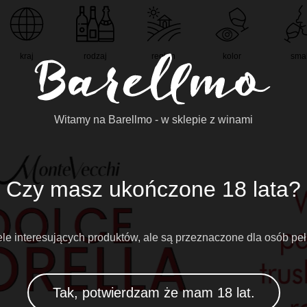
kraj
rodzaj
region
kolor
sma
Witamy na Barellmo - w sklepie z winami
Czy masz ukończone 18 lata?
e interesujących produktów, ale są przeznaczone dla osób peł
Tak, potwierdzam że mam 18 lat.