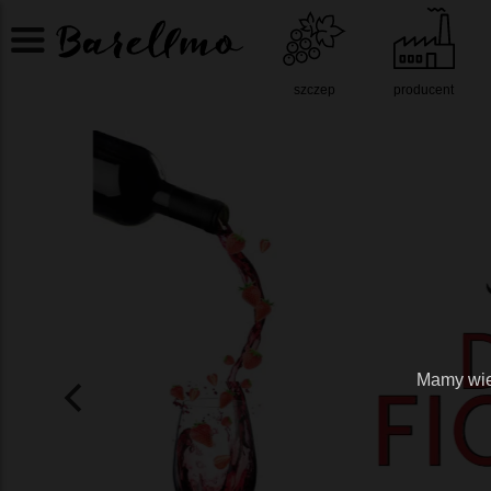
szczep
producent
Mamy wiel