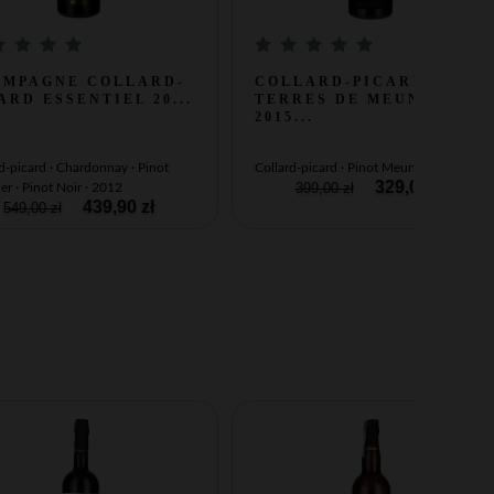
AMPAGNE COLLARD-
COLLARD-PICARD
ARD ESSENTIEL 20...
TERRES DE MEUNIER
2015...
d-picard · Chardonnay · Pinot
Collard-picard · Pinot Meunier · 2015
329,00 zł
399,00 zł
r · Pinot Noir · 2012
439,90 zł
549,00 zł