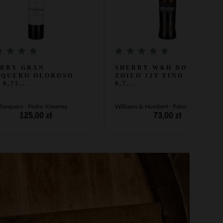
ERRY GRAN
SHERRY W&H DON
RQUERO OLOROSO
ZOILO 12Y FINO 15%
0,75...
0,7...
 Barquero · Pedro Ximenez
Williams & Humbert · Palomino
125,00 zł
73,00 zł