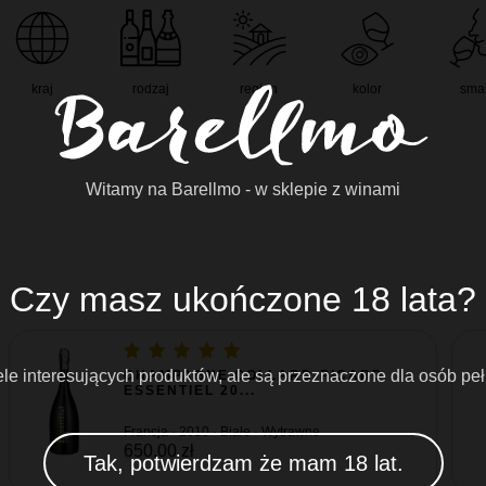
kraj
rodzaj
region
kolor
sma
Witamy na Barellmo - w sklepie z winami
Czy masz ukończone 18 lata?
e interesujących produktów, ale są przeznaczone dla osób peł
CHAMPAGNE COLLARD-PICARD
ESSENTIEL 20...
Francja · 2010 · Białe · Wytrawne
650,00 zł
Tak, potwierdzam że mam 18 lat.