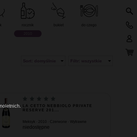
k
rocznik
bukiet
do czego
2010
Sort: domyślnie
Filtr: wszystkie
noletnich.
LA CETTO NEBBIOLO PRIVATE
RESERVE 201...
Meksyk · 2010 · Czerwone · Wytrawne
niedostępne