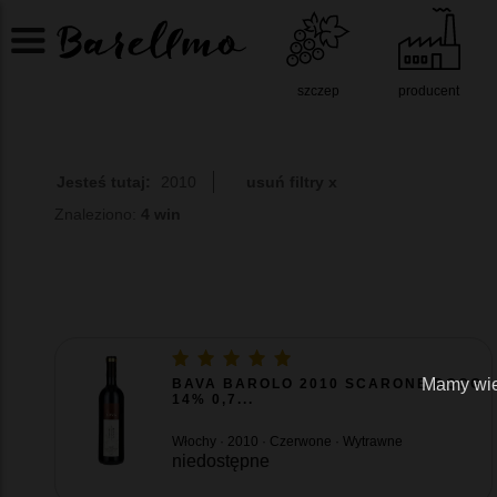
szczep
producent
Jesteś tutaj:
2010
usuń filtry x
Znaleziono:
4 win
Mamy wiel
BAVA BAROLO 2010 SCARONE DOCG
14% 0,7...
Włochy · 2010 · Czerwone · Wytrawne
niedostępne