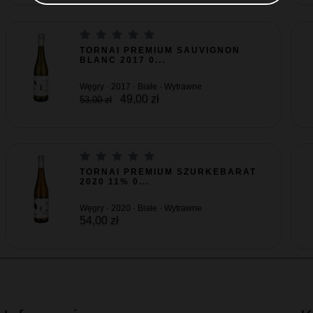
TORNAI PREMIUM SAUVIGNON
BLANC 2017 0...
Węgry · 2017 · Białe · Wytrawne
49,00 zł
53,00 zł
TORNAI PREMIUM SZURKEBARAT
2020 11% 0...
Węgry · 2020 · Białe · Wytrawne
54,00 zł