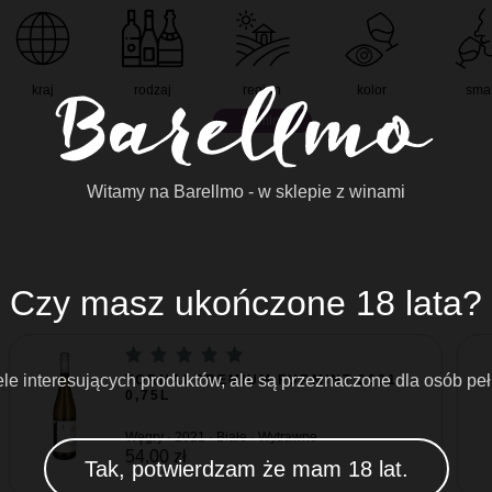
kraj
rodzaj
region
kolor
sma
Somloi
Witamy na Barellmo - w sklepie z winami
Czy masz ukończone 18 lata?
e interesujących produktów, ale są przeznaczone dla osób peł
TORNAI PREMIUM FURMINT 2021
0,75L
Węgry · 2021 · Białe · Wytrawne
54,00 zł
Tak, potwierdzam że mam 18 lat.