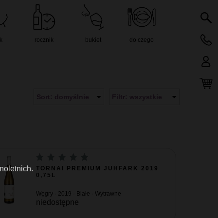
k
rocznik
bukiet
do czego
Sort: domyślnie
Filtr: wszystkie
noletnich.
TORNAI PREMIUM JUHFARK 2019
0,75L
Węgry · 2019 · Białe · Wytrawne
niedostępne