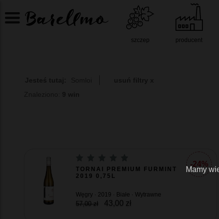
szczep
producent
Jesteś tutaj:
Somloi
usuń filtry x
Znaleziono:
9 win
-24%
Mamy wiel
TORNAI PREMIUM FURMINT
2019 0,75L
Węgry · 2019 · Białe · Wytrawne
43,00 zł
57,00 zł