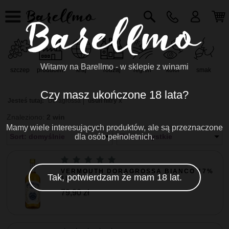
Witamy na Barellmo - w sklepie z winami
szczep
producent
kraj
rodzaj
region
kolor
smak
r
Czy masz ukończone 18 lata?
Jesteś tutaj:
Doragrossa
usuń filtry x
Znaleziono:
2 win
Mamy wiele interesujących produktów, ale są przeznaczone
Sort: domyślnie
dla osób pełnoletnich.
Filtr: wszystkie
VERMOUTH DORAGROSSA BIANCO 17%
Tak, potwierdzam że mam 18 lat.
1L
79,90 zł