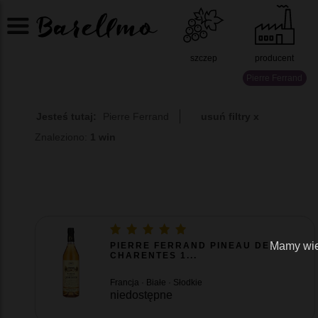
szczep
producent
Pierre Ferrand
Jesteś tutaj:
Pierre Ferrand
usuń filtry x
Znaleziono:
1 win
Mamy wiel
PIERRE FERRAND PINEAU DES
CHARENTES 1...
Francja · Białe · Słodkie
niedostępne