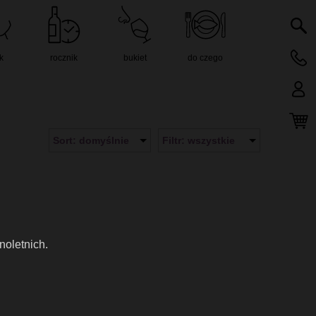
k
rocznik
bukiet
do czego
Sort: domyślnie
Filtr: wszystkie
noletnich.