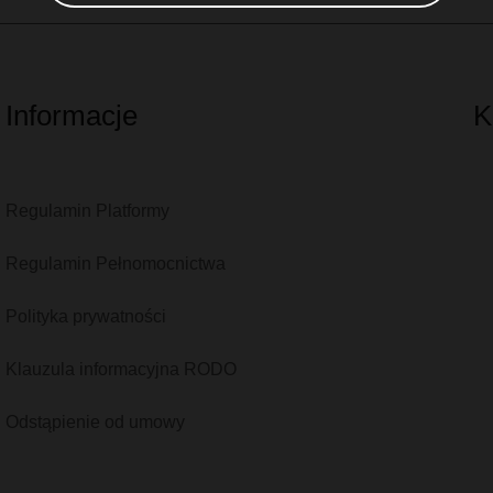
Informacje
K
Regulamin Platformy
Regulamin Pełnomocnictwa
Polityka prywatności
Klauzula informacyjna RODO
Odstąpienie od umowy