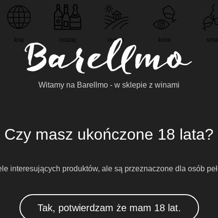
kraj
rodzaj
region
kolor
sma
Witamy na Barellmo - w sklepie z winami
Czy masz ukończone 18 lata?
e interesujących produktów, ale są przeznaczone dla osób peł
Tak, potwierdzam że mam 18 lat.