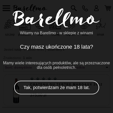
Witamy na Barellmo - w sklepie z winami
szczep
producent
kraj
rodzaj
region
kolor
smak
r
Czy masz ukończone 18 lata?
Jesteś tutaj:
Chateau Tertre
usuń filtry x
Znaleziono:
1 win
Mamy wiele interesujących produktów, ale są przeznaczone
Sort: domyślnie
dla osób pełnoletnich.
Filtr: wszystkie
CHATEAU DU TERTRE MARGAUX 2012
Tak, potwierdzam że mam 18 lat.
13,5% ...
375,00 zł