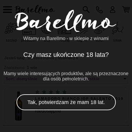
Witamy na Barellmo - w sklepie z winami
szczep
producent
kraj
rodzaj
region
kolor
smak
r
Czy masz ukończone 18 lata?
Jesteś tutaj:
Malvasia Bianca
usuń filtry x
Znaleziono:
1 win
Mamy wiele interesujących produktów, ale są przeznaczone
Sort: domyślnie
dla osób pełnoletnich.
Filtr: wszystkie
LAMADORO BIANCO IGP SALENTO 2019
Tak, potwierdzam że mam 18 lat.
11% ...
niedostępne