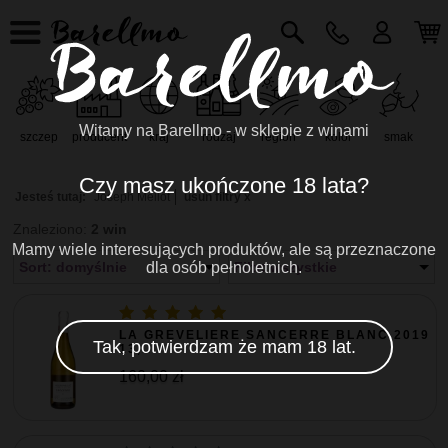
Witamy na Barellmo - w sklepie z winami
szczep
producent
kraj
rodzaj
region
kolor
smak
r
Czy masz ukończone 18 lata?
Jesteś tutaj:
Joseph Mellot
usuń filtry x
Znaleziono:
2 win
Mamy wiele interesujących produktów, ale są przeznaczone
Sort: domyślnie
dla osób pełnoletnich.
Filtr: wszystkie
LA GREVELIERE SANCERRE BLANC 2019
Tak, potwierdzam że mam 18 lat.
13,...
160,00 zł