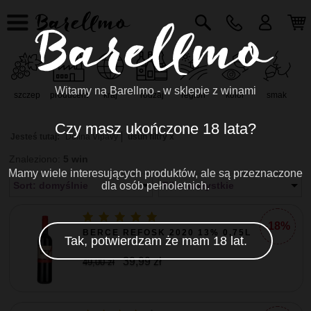
Witamy na Barellmo - w sklepie z winami
szczep
producent
kraj
rodzaj
region
kolor
smak
r
Czy masz ukończone 18 lata?
Jesteś tutaj:
Dolina Vipavy
usuń filtry x
Znaleziono:
5 win
Mamy wiele interesujących produktów, ale są przeznaczone
Sort: domyślnie
dla osób pełnoletnich.
Filtr: wszystkie
-18%
BERCE REFOSK 2020 13% 0,75L
Tak, potwierdzam że mam 18 lat.
39,99 zł
49,00 zł