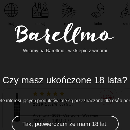
kraj
rodzaj
region
kolor
sma
Witamy na Barellmo - w sklepie z winami
Czy masz ukończone 18 lata?
-13%
e interesujących produktów, ale są przeznaczone dla osób peł
ALPASION GRAND MALBEC
2019 15,2% 0,75...
Argentyna · 2019 · Czerwone · Wytrawne
199,00 zł
229,00 zł
Tak, potwierdzam że mam 18 lat.