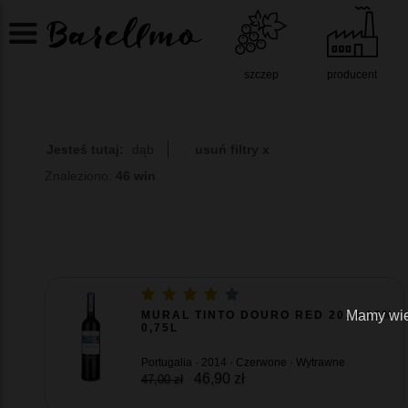
szczep
producent
Jesteś tutaj:
dąb
usuń filtry x
Znaleziono:
46 win
Mamy wiel
MURAL TINTO DOURO RED 2014 13%
0,75L
Portugalia · 2014 · Czerwone · Wytrawne
46,90 zł
47,00 zł