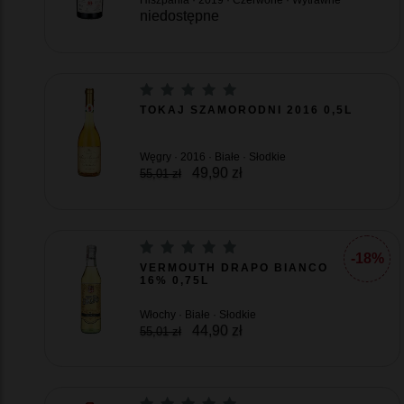
Hiszpania · 2019 · Czerwone · Wytrawne
niedostępne
TOKAJ SZAMORODNI 2016 0,5L
Węgry · 2016 · Białe · Słodkie
49,90 zł
55,01 zł
-18%
VERMOUTH DRAPO BIANCO
16% 0,75L
Włochy · Białe · Słodkie
44,90 zł
55,01 zł