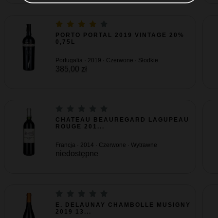
PORTO PORTAL 2019 VINTAGE 20%
0,75L
Portugalia · 2019 · Czerwone · Słodkie
385,00 zł
CHATEAU BEAUREGARD LAGUPEAU
ROUGE 201...
Francja · 2014 · Czerwone · Wytrawne
niedostępne
E. DELAUNAY CHAMBOLLE MUSIGNY
2019 13...