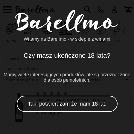
Witamy na Barellmo - w sklepie z winami
szczep
producent
kraj
rodzaj
region
kolor
smak
r
Czy masz ukończone 18 lata?
Jesteś tutaj:
Corvinone
usuń filtry x
Znaleziono:
9 win
Mamy wiele interesujących produktów, ale są przeznaczone
Sort: domyślnie
dla osób pełnoletnich.
Filtr: wszystkie
SALVATERRA AMARONE DELLA
Tak, potwierdzam że mam 18 lat.
VALPOLICELLA...
niedostępne