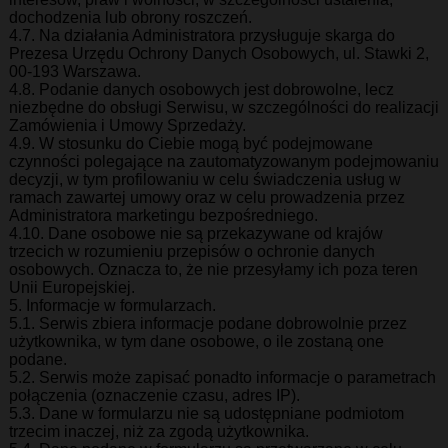
dochodzenia lub obrony roszczeń.
4.7. Na działania Administratora przysługuje skarga do
Prezesa Urzędu Ochrony Danych Osobowych, ul. Stawki 2,
00-193 Warszawa.
4.8. Podanie danych osobowych jest dobrowolne, lecz
niezbędne do obsługi Serwisu, w szczególności do realizacji
Zamówienia i Umowy Sprzedaży.
4.9. W stosunku do Ciebie mogą być podejmowane
czynności polegające na zautomatyzowanym podejmowaniu
decyzji, w tym profilowaniu w celu świadczenia usług w
ramach zawartej umowy oraz w celu prowadzenia przez
Administratora marketingu bezpośredniego.
4.10. Dane osobowe nie są przekazywane od krajów
trzecich w rozumieniu przepisów o ochronie danych
osobowych. Oznacza to, że nie przesyłamy ich poza teren
Unii Europejskiej.
5. Informacje w formularzach.
5.1. Serwis zbiera informacje podane dobrowolnie przez
użytkownika, w tym dane osobowe, o ile zostaną one
podane.
5.2. Serwis może zapisać ponadto informacje o parametrach
połączenia (oznaczenie czasu, adres IP).
5.3. Dane w formularzu nie są udostępniane podmiotom
trzecim inaczej, niż za zgodą użytkownika.