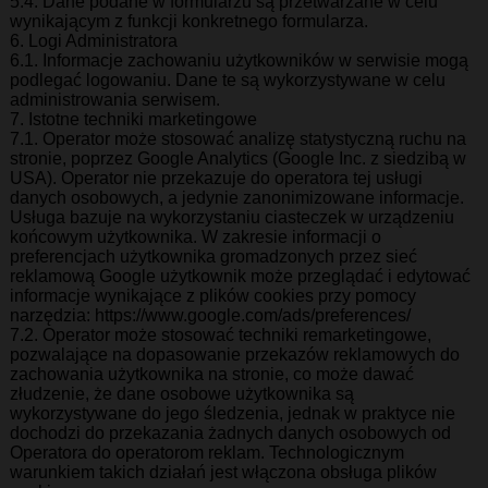
5.4. Dane podane w formularzu są przetwarzane w celu
wynikającym z funkcji konkretnego formularza.
6. Logi Administratora
6.1. Informacje zachowaniu użytkowników w serwisie mogą
podlegać logowaniu. Dane te są wykorzystywane w celu
administrowania serwisem.
7. Istotne techniki marketingowe
7.1. Operator może stosować analizę statystyczną ruchu na
stronie, poprzez Google Analytics (Google Inc. z siedzibą w
USA). Operator nie przekazuje do operatora tej usługi
danych osobowych, a jedynie zanonimizowane informacje.
Usługa bazuje na wykorzystaniu ciasteczek w urządzeniu
końcowym użytkownika. W zakresie informacji o
preferencjach użytkownika gromadzonych przez sieć
reklamową Google użytkownik może przeglądać i edytować
informacje wynikające z plików cookies przy pomocy
narzędzia: https://www.google.com/ads/preferences/
7.2. Operator może stosować techniki remarketingowe,
pozwalające na dopasowanie przekazów reklamowych do
zachowania użytkownika na stronie, co może dawać
złudzenie, że dane osobowe użytkownika są
wykorzystywane do jego śledzenia, jednak w praktyce nie
dochodzi do przekazania żadnych danych osobowych od
Operatora do operatorom reklam. Technologicznym
warunkiem takich działań jest włączona obsługa plików