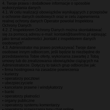
4. Twoje prawa i dodatkowe informacje o sposobie
wykorzystania danych
4.1. W celu realizacji obowiązków wynikających z przepisów
o ochronie danych osobowych oraz w celu zapewnienia
realnej ochrony danych Operator powołał Inspektora
Ochrony Danych
4.2. Z Inspektorem Ochrony Danych można skontaktować
się za pomocą adresu e-mail: kontakt@barellmo.pl wpisując
jako temat wiadomości „kontakt z inspektorem danych
osobowych”
4.3. Administrator ma prawo przekazywać Twoje dane
osobowe innym odbiorcom, jeśli będzie to niezbędne do
przedstawienia Tobie oferty, wykonania zawartej z Tobą
umowy lub do zrealizowania obowiązków ciążących na
Administratorze. Dotyczy to takich grup odbiorców jak:
• firma hostingowa na zasadzie powierzenia
• kurierzy
• operatorzy pocztowi
• ubezpieczyciele
• kancelarie prawne i windykatorzy
• banki
• operatorzy płatności
• organy publiczne
• operatorzy systemu komentarzy
• operatorzy rozwiązania typu chat online