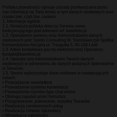
Polityka prywatności opisuje zasady przetwarzania przez
nas informacji na Twój temat, w tym danych osobowych oraz
ciasteczek, czyli tzw. cookies.
1. Informacje ogólne.
1.1. Niniejsza polityka dotyczy Serwisu www,
funkcjonującego pod adresem url: barellmo.pl
1.2. Operatorem serwisu oraz Administratorem danych
osobowych jest: Spirits Consulting M. Stanisławczyk Spółka
Komandytowo-Akcyjna ul. Traugutta 5, 90-106 Łódź
1.3. Adres kontaktowy poczty elektronicznej Operatora:
kontakt@barellmo.pl
1.4. Operator jest Administratorem Twoich danych
osobowych w odniesieniu do danych podanych dobrowolnie
w Serwisie.
1.5. Serwis wykorzystuje dane osobowe w następujących
celach:
• Prowadzenie newslettera
• Prowadzenie systemu komentarzy
• Prowadzenie rozmów typu chat online
• Obsługa zapytań przez formularz
• Przygotowanie, pakowanie, wysyłka Towarów
• Realizacja zamówionych usług
• Realizacja Umowy Sprzedaży
• Windykacja należności