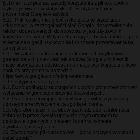
tych firm, aby poznać zasady korzystania z plików cookie
wykorzystywane w statystykach: Polityka ochrony
prywatności Google Analytics
8.10. Pliki cookie mogą być wykorzystane przez sieci
reklamowe, w szczególności sieć Google, do wyświetlenia
reklam dopasowanych do sposobu, w jaki użytkownik
korzysta z Serwisu. W tym celu mogą zachować informację o
ścieżce nawigacji użytkownika lub czasie pozostawania na
danej stronie.
8.11. W zakresie informacji o preferencjach użytkownika
gromadzonych przez sieć reklamową Google użytkownik
może przeglądać i edytować informacje wynikające z plików
cookies przy pomocy narzędzia:
https://www.google.com/ads/preferences/
9. Udostępnienie danych.
9.1. Dane podlegają udostępnieniu podmiotom zewnętrznym
wyłącznie w granicach prawnie dozwolonych.
9.2. Dane umożliwiające identyfikację osoby fizycznej są
udostępniane wyłączenie za zgodą tej osoby.
9.3. Operator może mieć obowiązek udzielania informacji
zebranych przez Serwis upoważnionym organom na
podstawie zgodnych z prawem żądań w zakresie
wynikającym z żądania.
10. Zarządzanie plikami cookies – jak w praktyce wyrażać i
cofać zgodę?