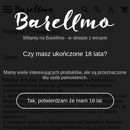
Polityka Prywatności
Witamy na Barellmo - w sklepie z winami
Czy masz ukończone 18 lata?
Zgoda
Mamy wiele interesujących produktów, ale są przeznaczone
dla osób pełnoletnich.
Klikając przycisk „WYŚLIJ” umieszczony w formularzu
kontaktowym lub przycisk „ZAMAWIAM” w formularzu
Zamówienia oświadczam, że:
1. akceptuję Politykę Prywatności, Regulamin Platformy oraz
Tak, potwierdzam że mam 18 lat.
Regulamin Pełnomocnictwa, które zawierają szczegółowe
informacje na temat postępowania z danymi osobowymi i są
dostępna w siedzibie Operatora Serwisu oraz na stronie
barellmo.pl;
2. wyrażam zgodę na otrzymywanie od Operatora Serwisu
informacji handlowych drogą elektroniczną, w rozumieniu