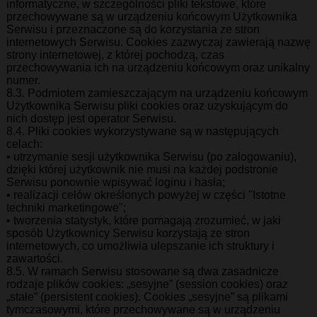
informatyczne, w szczególności pliki tekstowe, które
przechowywane są w urządzeniu końcowym Użytkownika
Serwisu i przeznaczone są do korzystania ze stron
internetowych Serwisu. Cookies zazwyczaj zawierają nazwę
strony internetowej, z której pochodzą, czas
przechowywania ich na urządzeniu końcowym oraz unikalny
numer.
8.3. Podmiotem zamieszczającym na urządzeniu końcowym
Użytkownika Serwisu pliki cookies oraz uzyskującym do
nich dostęp jest operator Serwisu.
8.4. Pliki cookies wykorzystywane są w następujących
celach:
• utrzymanie sesji użytkownika Serwisu (po zalogowaniu),
dzięki której użytkownik nie musi na każdej podstronie
Serwisu ponownie wpisywać loginu i hasła;
• realizacji celów określonych powyżej w części "Istotne
techniki marketingowe";
• tworzenia statystyk, które pomagają zrozumieć, w jaki
sposób Użytkownicy Serwisu korzystają ze stron
internetowych, co umożliwia ulepszanie ich struktury i
zawartości.
8.5. W ramach Serwisu stosowane są dwa zasadnicze
rodzaje plików cookies: „sesyjne” (session cookies) oraz
„stałe” (persistent cookies). Cookies „sesyjne” są plikami
tymczasowymi, które przechowywane są w urządzeniu