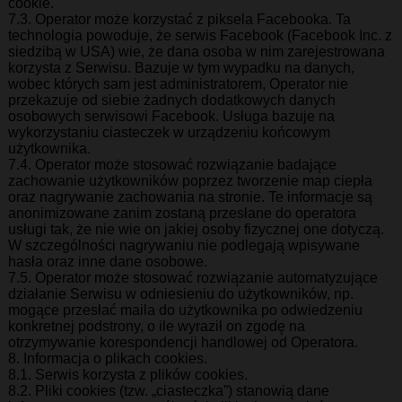
cookie.
7.3. Operator może korzystać z piksela Facebooka. Ta
technologia powoduje, że serwis Facebook (Facebook Inc. z
siedzibą w USA) wie, że dana osoba w nim zarejestrowana
korzysta z Serwisu. Bazuje w tym wypadku na danych,
wobec których sam jest administratorem, Operator nie
przekazuje od siebie żadnych dodatkowych danych
osobowych serwisowi Facebook. Usługa bazuje na
wykorzystaniu ciasteczek w urządzeniu końcowym
użytkownika.
7.4. Operator może stosować rozwiązanie badające
zachowanie użytkowników poprzez tworzenie map ciepła
oraz nagrywanie zachowania na stronie. Te informacje są
anonimizowane zanim zostaną przesłane do operatora
usługi tak, że nie wie on jakiej osoby fizycznej one dotyczą.
W szczególności nagrywaniu nie podlegają wpisywane
hasła oraz inne dane osobowe.
7.5. Operator może stosować rozwiązanie automatyzujące
działanie Serwisu w odniesieniu do użytkowników, np.
mogące przesłać maila do użytkownika po odwiedzeniu
konkretnej podstrony, o ile wyraził on zgodę na
otrzymywanie korespondencji handlowej od Operatora.
8. Informacja o plikach cookies.
8.1. Serwis korzysta z plików cookies.
8.2. Pliki cookies (tzw. „ciasteczka”) stanowią dane