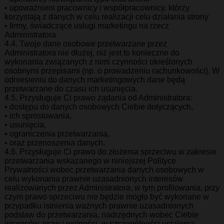
• upoważnieni pracownicy i współpracownicy, którzy
korzystają z danych w celu realizacji celu działania strony
• firmy, świadczące usługi marketingu na rzecz
Administratora
4.4. Twoje dane osobowe przetwarzane przez
Administratora nie dłużej, niż jest to konieczne do
wykonania związanych z nimi czynności określonych
osobnymi przepisami (np. o prowadzeniu rachunkowości). W
odniesieniu do danych marketingowych dane będą
przetwarzane do czasu ich usunięcia.
4.5. Przysługuje Ci prawo żądania od Administratora:
• dostępu do danych osobowych Ciebie dotyczących,
• ich sprostowania,
• usunięcia,
• ograniczenia przetwarzania,
• oraz przenoszenia danych.
4.6. Przysługuje Ci prawo do złożenia sprzeciwu w zakresie
przetwarzania wskazanego w niniejszej Polityce
Prywatności wobec przetwarzania danych osobowych w
celu wykonania prawnie uzasadnionych interesów
realizowanych przez Administratora, w tym profilowania, przy
czym prawo sprzeciwu nie będzie mogło być wykonane w
przypadku istnienia ważnych prawnie uzasadnionych
podstaw do przetwarzania, nadrzędnych wobec Ciebie
interesów, praw i wolności, w szczególności ustalenia,