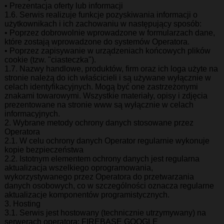
• Prezentacja oferty lub informacji
1.6. Serwis realizuje funkcje pozyskiwania informacji o
użytkownikach i ich zachowaniu w następujący sposób:
• Poprzez dobrowolnie wprowadzone w formularzach dane,
które zostają wprowadzone do systemów Operatora.
• Poprzez zapisywanie w urządzeniach końcowych plików
cookie (tzw. "ciasteczka").
1.7. Nazwy handlowe, produktów, firm oraz ich loga użyte na
stronie należą do ich właścicieli i są używane wyłącznie w
celach identyfikacyjnych. Mogą być one zastrzeżonymi
znakami towarowymi. Wszystkie materiały, opisy i zdjęcia
prezentowane na stronie www są wyłącznie w celach
informacyjnych.
2. Wybrane metody ochrony danych stosowane przez
Operatora
2.1. W celu ochrony danych Operator regularnie wykonuje
kopie bezpieczeństwa
2.2. Istotnym elementem ochrony danych jest regularna
aktualizacja wszelkiego oprogramowania,
wykorzystywanego przez Operatora do przetwarzania
danych osobowych, co w szczególności oznacza regularne
aktualizacje komponentów programistycznych.
3. Hosting
3.1. Serwis jest hostowany (technicznie utrzymywany) na
serwerach operatora: FIREBASE GOOGLE