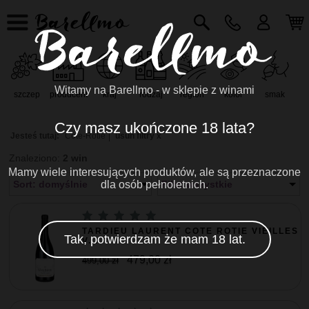
Witamy na Barellmo - w sklepie z winami
szczep
producent
kraj
rodzaj
region
kolor
smak
r
Czy masz ukończone 18 lata?
Jesteś tutaj:
Cote-Rotie
usuń filtry x
Znaleziono:
2 win
Mamy wiele interesujących produktów, ale są przeznaczone
Sort: domyślnie
dla osób pełnoletnich.
Filtr: wszystkie
TARDIEU LAURENT COTE ROTIE VIEILLES
Tak, potwierdzam że mam 18 lat.
V...
479,00 zł
499,00 zł