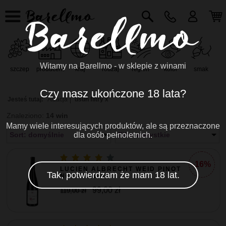
Witamy na Barellmo - w sklepie z winami
szczep
producent
kraj
rodzaj
region
kolor
smak
r
Czy masz ukończone 18 lata?
Jesteś tutaj:
Alzacja
usuń filtry x
Znaleziono:
14 win
Mamy wiele interesujących produktów, ale są przeznaczone
Sort: domyślnie
dla osób pełnoletnich.
Filtr: wszystkie
-16%
LUCIEN ALBRECHT WEID PINOT
Tak, potwierdzam że mam 18 lat.
NOIR ALSAC...
99,00 zł
119,00 zł