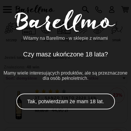
Witamy na Barellmo - w sklepie z winami
szczep
producent
kraj
rodzaj
region
kolor
smak
r
Czy masz ukończone 18 lata?
Jesteś tutaj:
Tempranillo
usuń filtry x
Znaleziono:
48 win
Mamy wiele interesujących produktów, ale są przeznaczone
Sort: domyślnie
dla osób pełnoletnich.
Filtr: wszystkie
-23%
3T - SANZO TINTO 2020 14%
Tak, potwierdzam że mam 18 lat.
0,75L
44,90 zł
59,00 zł