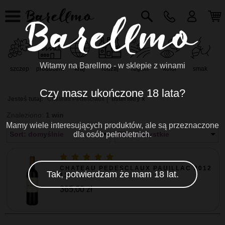
Witamy na Barellmo - w sklepie z winami
szczep
producent
kraj
rodzaj
region
kolor
smak
r
Czy masz ukończone 18 lata?
Jesteś tutaj:
Chateau Pedesclaux
usuń filtry x
Znaleziono:
1 win
Mamy wiele interesujących produktów, ale są przeznaczone
Sort: domyślnie
dla osób pełnoletnich.
Filtr: wszystkie
CHATEAU PEDESCLAUX PAUILLAC 2012
Tak, potwierdzam że mam 18 lat.
13% ...
365,00 zł