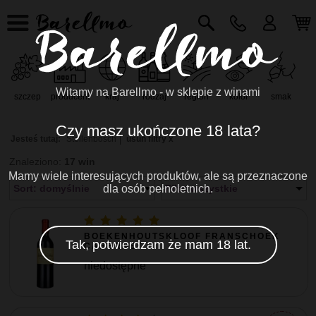
Witamy na Barellmo - w sklepie z winami
szczep
producent
kraj
rodzaj
region
kolor
smak
r
Czy masz ukończone 18 lata?
Jesteś tutaj:
Stellenbosch
usuń filtry x
Znaleziono:
17 win
Mamy wiele interesujących produktów, ale są przeznaczone
Sort: domyślnie
dla osób pełnoletnich.
Filtr: wszystkie
BOEKENHOUTSKLOOF FRANSCHOEK
Tak, potwierdzam że mam 18 lat.
CABERNET ...
niedostępne