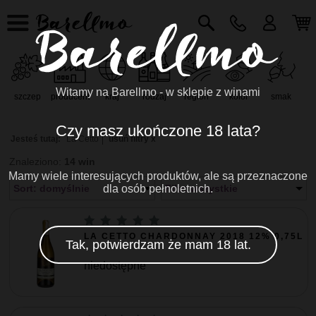
Witamy na Barellmo - w sklepie z winami
szczep
producent
kraj
rodzaj
region
kolor
smak
r
Czy masz ukończone 18 lata?
Jesteś tutaj:
La Cetto
usuń filtry x
Znaleziono:
14 win
Mamy wiele interesujących produktów, ale są przeznaczone
Sort: domyślnie
dla osób pełnoletnich.
Filtr: wszystkie
LA CETTO CHARDONNAY 2018 12% 0,75L
Tak, potwierdzam że mam 18 lat.
niedostępne