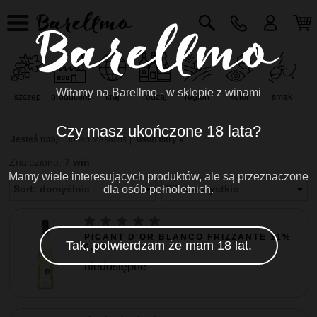
Witamy na Barellmo - w sklepie z winami
szczep
producent
kraj
rodzaj
region
kolor
smak
r
Czy masz ukończone 18 lata?
Jesteś tutaj:
Josep Masachs
usuń filtry x
Znaleziono:
7 win
Mamy wiele interesujących produktów, ale są przeznaczone
Sort: domyślnie
dla osób pełnoletnich.
Filtr: wszystkie
PICANT D'OR BLANCO FRIZZANTE 11%
Tak, potwierdzam że mam 18 lat.
0,75...
niedostępne