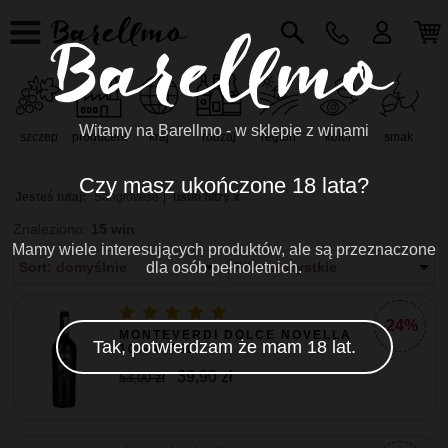
Witamy na Barellmo - w sklepie z winami
szczep
producent
kraj
rodzaj
region
kolor
smak
r
Czy masz ukończone 18 lata?
Jesteś tutaj:
Sangiovese
usuń filtry x
Znaleziono:
15 win
Mamy wiele interesujących produktów, ale są przeznaczone
Sort: domyślnie
dla osób pełnoletnich.
Filtr: wszystkie
-24%
MONTEVERDI DOLCE NOVELLA
Tak, potwierdzam że mam 18 lat.
10% 0,75L
39,90 zł
53,00 zł