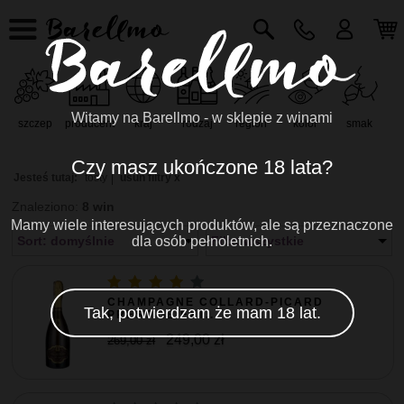
Witamy na Barellmo - w sklepie z winami
szczep
producent
kraj
rodzaj
region
kolor
smak
r
Czy masz ukończone 18 lata?
Jesteś tutaj:
tosty
usuń filtry x
Znaleziono:
8 win
Mamy wiele interesujących produktów, ale są przeznaczone
Sort: domyślnie
dla osób pełnoletnich.
Filtr: wszystkie
CHAMPAGNE COLLARD-PICARD
Tak, potwierdzam że mam 18 lat.
PRESTIGE EXT...
249,00 zł
269,00 zł