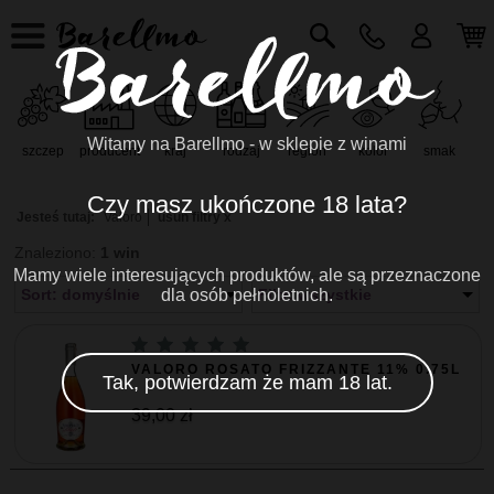
Witamy na Barellmo - w sklepie z winami
szczep
producent
kraj
rodzaj
region
kolor
smak
r
Czy masz ukończone 18 lata?
Jesteś tutaj:
Valoro
usuń filtry x
Znaleziono:
1 win
Mamy wiele interesujących produktów, ale są przeznaczone
Sort: domyślnie
dla osób pełnoletnich.
Filtr: wszystkie
VALORO ROSATO FRIZZANTE 11% 0.75L
Tak, potwierdzam że mam 18 lat.
39,00 zł