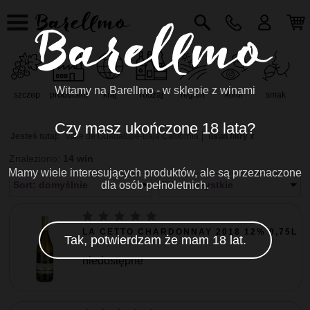
Witamy na Barellmo - w sklepie z winami
szczep
producent
kraj
rodzaj
region
kolor
smak
r
Czy masz ukończone 18 lata?
Jesteś tutaj:
Valle de Guadalupe-Baja California
usuń filtry x
Znaleziono:
14 win
Mamy wiele interesujących produktów, ale są przeznaczone
Sort: domyślnie
dla osób pełnoletnich.
Filtr: wszystkie
LA CETTO CHARDONNAY 2018 12% 0,75L
Tak, potwierdzam że mam 18 lat.
niedostępne