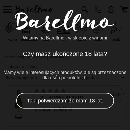
Witamy na Barellmo - w sklepie z winami
szczep
producent
kraj
rodzaj
region
kolor
smak
r
Czy masz ukończone 18 lata?
Jesteś tutaj:
mandarynki
usuń filtry x
Znaleziono:
4 win
Mamy wiele interesujących produktów, ale są przeznaczone
Sort: domyślnie
dla osób pełnoletnich.
Filtr: wszystkie
-11%
E. DELAUNAY ALIGOTE
Tak, potwierdzam że mam 18 lat.
BOURGOGNE 13% 0,7...
119,00 zł
135,00 zł