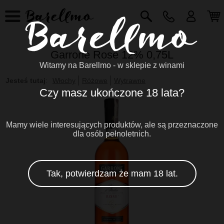
Garrone Rose 12% 0,75L
Witamy na Barellmo - w sklepie z winami
Jesteś tutaj
:
Włochy
Różowe
Wytrawne
Czy masz ukończone 18 lata?
Mamy wiele interesujących produktów, ale są przeznaczone
dla osób pełnoletnich.
Tak, potwierdzam że mam 18 lat.