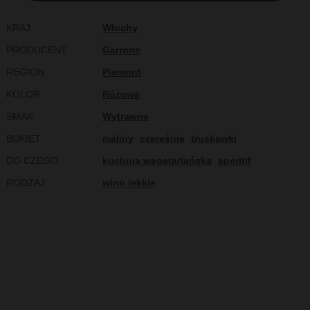
KRAJ
Włochy
PRODUCENT
Garrone
REGION
Piemont
KOLOR
Różowe
SMAK
Wytrawne
BUKIET
maliny
czereśnie
truskawki
DO CZEGO
kuchnia wegetariańska
aperitif
RODZAJ
wino lekkie