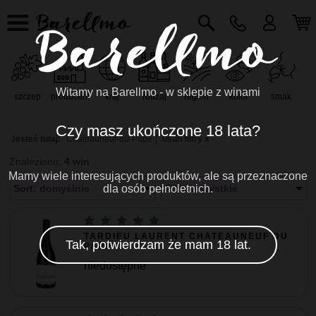
Witamy na Barellmo - w sklepie z winami
szczep
producent
kraj
rodzaj
region
kolor
smak
r
Czy masz ukończone 18 lata?
Jesteś tutaj:
Châteauneuf-du-Pape
usuń filtry x
Znaleziono:
4 win
Mamy wiele interesujących produktów, ale są przeznaczone
Sort: domyślnie
dla osób pełnoletnich.
Filtr: wszystkie
TARDIEU LAURENT CHATEAUNEUF DU
Tak, potwierdzam że mam 18 lat.
PAPE 2...
niedostępne