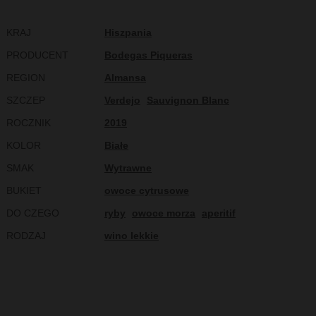
KRAJ
Hiszpania
PRODUCENT
Bodegas Piqueras
REGION
Almansa
SZCZEP
Verdejo
Sauvignon Blanc
ROCZNIK
2019
KOLOR
Białe
SMAK
Wytrawne
BUKIET
owoce cytrusowe
DO CZEGO
ryby
owoce morza
aperitif
RODZAJ
wino lekkie