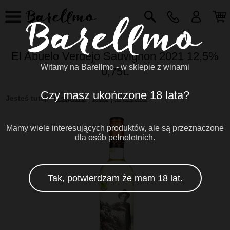
El Abuelo Verdejo Sauvignon 2021 12,5%
Witamy na Barellmo - w sklepie z winami
0,75L
Czy masz ukończone 18 lata?
Jesteś tutaj
:
Hiszpania
Białe
Wytrawne
Mamy wiele interesujących produktów, ale są przeznaczone
dla osób pełnoletnich.
Tak, potwierdzam że mam 18 lat.