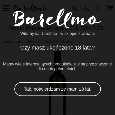
Freser Rumeni Muskat 2019 11% 0,75L
Witamy na Barellmo - w sklepie z winami
Jesteś tutaj
:
Słowenia
Białe
Półsłodkie
Czy masz ukończone 18 lata?
Mamy wiele interesujących produktów, ale są przeznaczone
dla osób pełnoletnich.
Tak, potwierdzam że mam 18 lat.