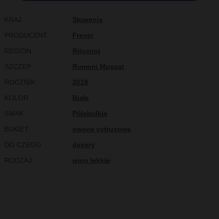
KRAJ
Słowenia
PRODUCENT
Freser
REGION
Ritoznoj
SZCZEP
Rumeni Muscat
ROCZNIK
2019
KOLOR
Białe
SMAK
Półsłodkie
BUKIET
owoce cytrusowe
DO CZEGO
desery
RODZAJ
wino lekkie