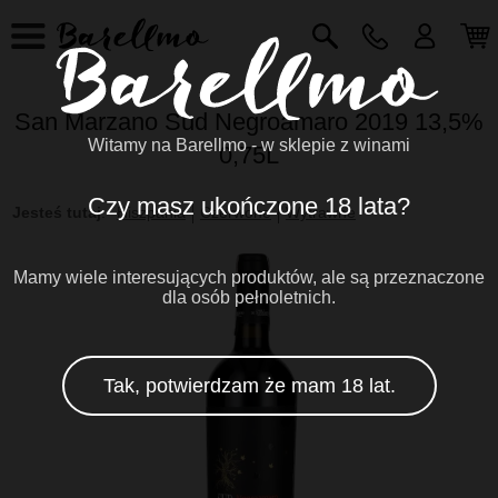
San Marzano Sud Negroamaro 2019 13,5%
Witamy na Barellmo - w sklepie z winami
0,75L
Czy masz ukończone 18 lata?
Jesteś tutaj
:
Hiszpania
Czerwone
Wytrawne
Mamy wiele interesujących produktów, ale są przeznaczone
dla osób pełnoletnich.
Tak, potwierdzam że mam 18 lat.