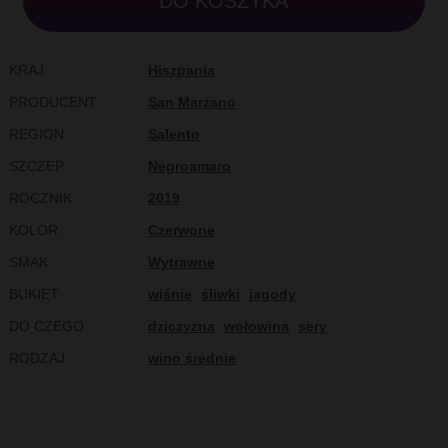
DO KOSZYKA
KRAJ
Hiszpania
PRODUCENT
San Marzano
REGION
Salento
SZCZEP
Negroamaro
ROCZNIK
2019
KOLOR
Czerwone
SMAK
Wytrawne
BUKIET
wiśnie
śliwki
jagody
DO CZEGO
dziczyzna
wołowina
sery
RODZAJ
wino średnie