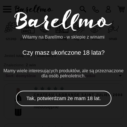
Witamy na Barellmo - w sklepie z winami
szczep
producent
kraj
rodzaj
region
kolor
smak
r
Czy masz ukończone 18 lata?
Jesteś tutaj:
cydr
usuń filtry x
Znaleziono:
2 win
Mamy wiele interesujących produktów, ale są przeznaczone
Sort: domyślnie
dla osób pełnoletnich.
Filtr: wszystkie
CHATEAU LAGRANGE SAINT JULIEN 2008
Tak, potwierdzam że mam 18 lat.
13...
niedostępne