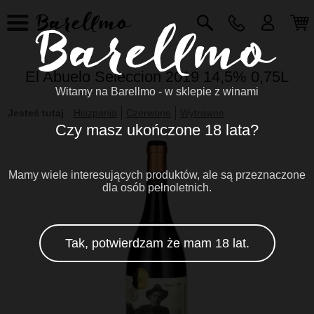
El Abuelo Seleccion 2019 14,5% 0,75L
Witamy na Barellmo - w sklepie z winami
Jesteś tutaj
:
Hiszpania
Czerwone
Wytrawne
Czy masz ukończone 18 lata?
Mamy wiele interesujących produktów, ale są przeznaczone
dla osób pełnoletnich.
Tak, potwierdzam że mam 18 lat.