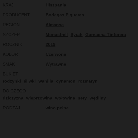
KRAJ
Hiszpania
PRODUCENT
Bodegas Piqueras
REGION
Almansa
SZCZEP
Monastrell
Syrah
Garnacha Tintorera
ROCZNIK
2019
KOLOR
Czerwone
SMAK
Wytrawne
BUKIET
rodzynki
śliwki
wanilia
cynamon
rozmaryn
DO CZEGO
dziczyzna
wieprzowina
wołowina
sery
wędliny
RODZAJ
wino pełne