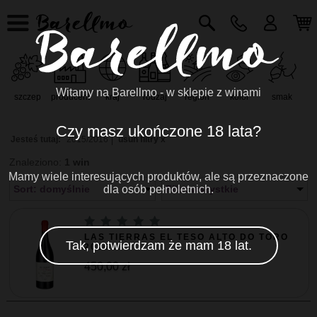
Witamy na Barellmo - w sklepie z winami
szczep
producent
kraj
rodzaj
region
kolor
smak
r
Czy masz ukończone 18 lata?
Jesteś tutaj:
2015/2016
usuń filtry x
Znaleziono:
1 win
Mamy wiele interesujących produktów, ale są przeznaczone
Sort: domyślnie
dla osób pełnoletnich.
Filtr: wszystkie
LAS TIERRAS EL TESO ALTO DO TORO
Tak, potwierdzam że mam 18 lat.
2016...
450,00 zł