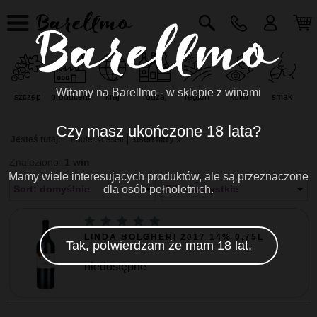
Witamy na Barellmo - w sklepie z winami
szczep
producent
kraj
rodzaj
region
kolor
smak
r
Czy masz ukończone 18 lata?
Jesteś tutaj:
Tenute Rosseti
usuń filtry x
Znaleziono:
1 win
Mamy wiele interesujących produktów, ale są przeznaczone
Sort: domyślnie
dla osób pełnoletnich.
Filtr: wszystkie
LINDA BOLGHERI 2017 14% 0,75L
Tak, potwierdzam że mam 18 lat.
niedostępne