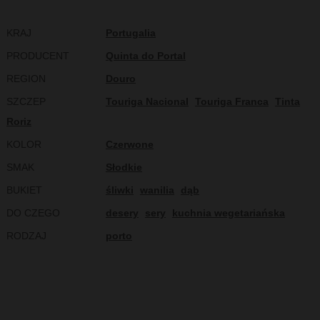
KRAJ
Portugalia
PRODUCENT
Quinta do Portal
REGION
Douro
SZCZEP
Touriga Nacional
Touriga Franca
Tinta
Roriz
KOLOR
Czerwone
SMAK
Słodkie
BUKIET
śliwki
wanilia
dąb
DO CZEGO
desery
sery
kuchnia wegetariańska
RODZAJ
porto