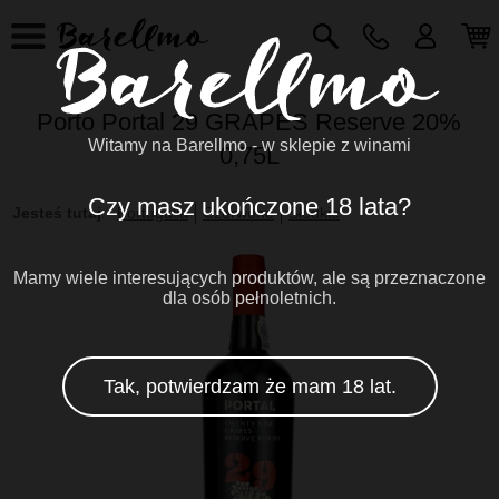
Porto Portal 29 GRAPES Reserve 20%
Witamy na Barellmo - w sklepie z winami
0,75L
Czy masz ukończone 18 lata?
Jesteś tutaj
:
Portugalia
Czerwone
Słodkie
Mamy wiele interesujących produktów, ale są przeznaczone
dla osób pełnoletnich.
Tak, potwierdzam że mam 18 lat.